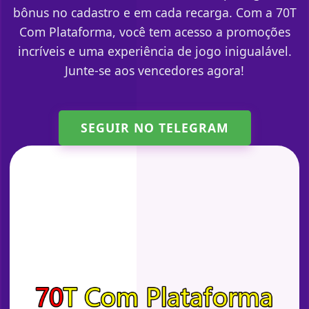
bônus no cadastro e em cada recarga. Com a 70T
Com Plataforma, você tem acesso a promoções
incríveis e uma experiência de jogo inigualável.
Junte-se aos vencedores agora!
SEGUIR NO TELEGRAM