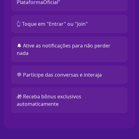
PlataformaOficial"
👆 Toque em "Entrar" ou "Join"
🔔 Ative as notificações para não perder
nada
💬 Participe das conversas e interaja
🎁 Receba bônus exclusivos
automaticamente