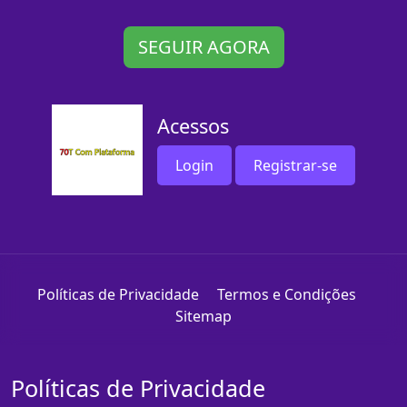
SEGUIR AGORA
Acessos
Login
Registrar-se
Políticas de Privacidade
Termos e Condições
Sitemap
Políticas de Privacidade