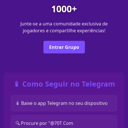
1000+
Junte-se a uma comunidade exclusiva de
jogadores e compartilhe experiências!
Entrar Grupo
📱 Como Seguir no Telegram
📱 Baixe o app Telegram no seu dispositivo
🔍 Procure por "@70T Com