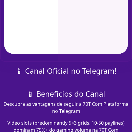
📱 Canal Oficial no Telegram!
📱 Benefícios do Canal
Descubra as vantagens de seguir a 70T Com Plataforma
no Telegram
Vídeo slots (predominantly 5×3 grids, 10-50 paylines)
dominam 75%+ do gaming volume na 70T Com