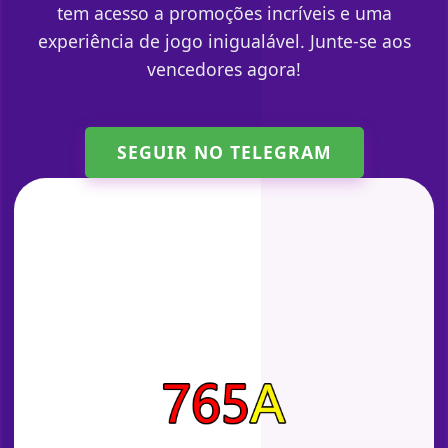
tem acesso a promoções incríveis e uma
experiência de jogo inigualável. Junte-se aos
vencedores agora!
SEGUIR NO TELEGRAM