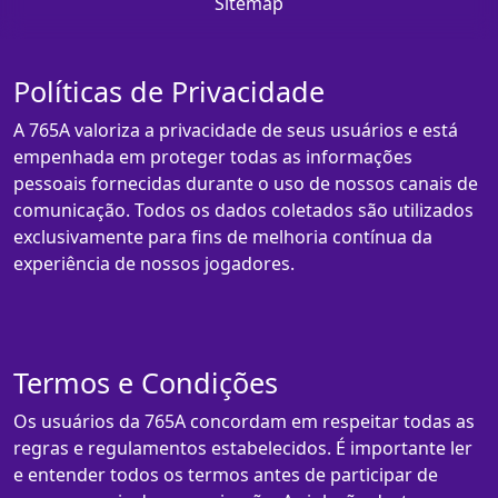
Sitemap
Políticas de Privacidade
A 765A valoriza a privacidade de seus usuários e está
empenhada em proteger todas as informações
pessoais fornecidas durante o uso de nossos canais de
comunicação. Todos os dados coletados são utilizados
exclusivamente para fins de melhoria contínua da
experiência de nossos jogadores.
Termos e Condições
Os usuários da 765A concordam em respeitar todas as
regras e regulamentos estabelecidos. É importante ler
e entender todos os termos antes de participar de