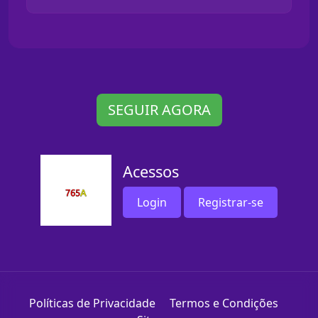
SEGUIR AGORA
Acessos
Login
Registrar-se
Políticas de Privacidade
Termos e Condições