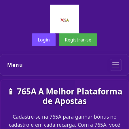
Login
Registrar-se
Menu
📱 765A A Melhor Plataforma
de Apostas
Cadastre-se na 765A para ganhar bônus no
cadastro e em cada recarga. Com a 765A, você