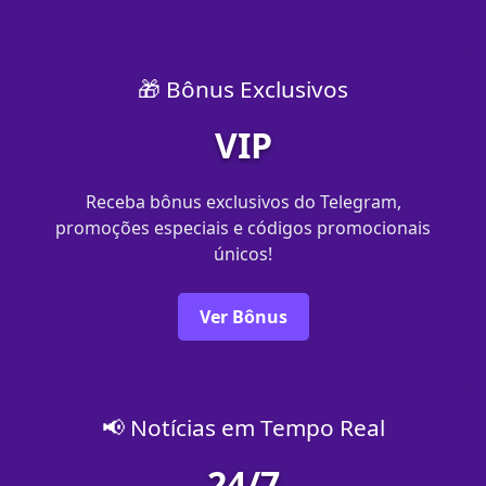
🎁 Bônus Exclusivos
VIP
Receba bônus exclusivos do Telegram,
promoções especiais e códigos promocionais
únicos!
Ver Bônus
📢 Notícias em Tempo Real
24/7