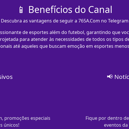
📱 Benefícios do Canal
Descubra as vantagens de seguir a 765A.Com no Telegram
sionante de esportes além do futebol, garantindo que vo
projetada para atender às necessidades de todos os tipos 
cionais até aqueles que buscam emoção em esportes menos
sivos
📢 Notí
m, promoções especiais
Fique por dentro d
s únicos!
eventos da