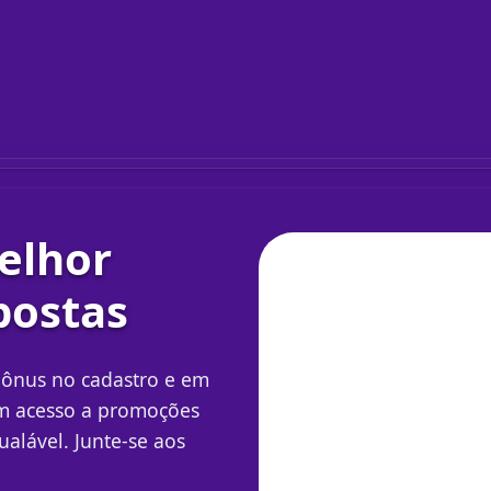
elhor
postas
bônus no cadastro e em
em acesso a promoções
ualável. Junte-se aos