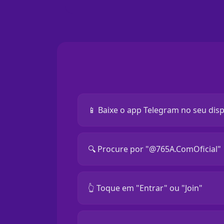
📱 Baixe o app Telegram no seu disp
🔍 Procure por "@765A.ComOficial"
👆 Toque em "Entrar" ou "Join"