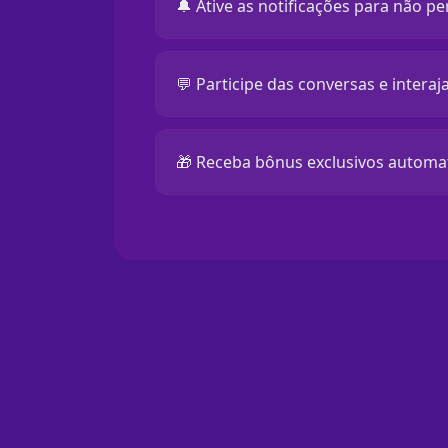
🔔 Ative as notificações para não p
💬 Participe das conversas e interaj
🎁 Receba bônus exclusivos autom