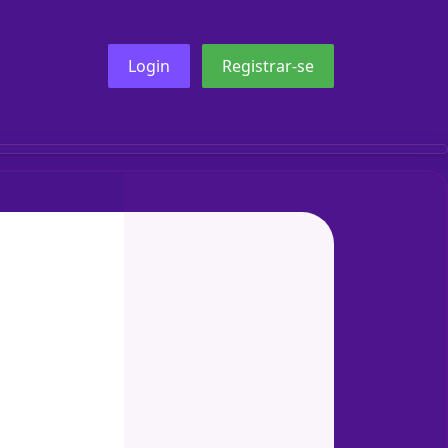
Login
Registrar-se