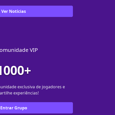
Ver Notícias
Comunidade VIP
1000+
unidade exclusiva de jogadores e
rtilhe experiências!
Entrar Grupo