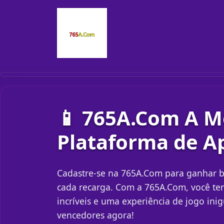
📱 765A.Com A M
Plataforma de A
Cadastre-se na 765A.Com para ganhar 
cada recarga. Com a 765A.Com, você t
incríveis e uma experiência de jogo inig
vencedores agora!