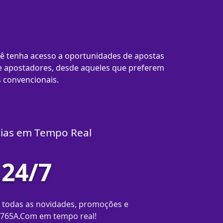
cê tenha acesso a oportunidades de apostas
de apostadores, desde aqueles que preferem
 convencionais.
cias em Tempo Real
24/7
e todas as novidades, promoções e
 765A.Com em tempo real!