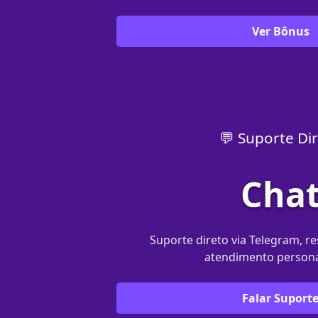
Ver Bônus
💬 Suporte Di
Cha
Suporte direto via Telegram, r
atendimento persona
Falar Suport