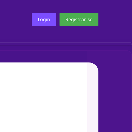
Login
Registrar-se