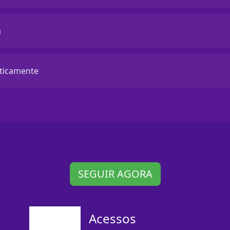
a
aticamente
SEGUIR AGORA
Acessos