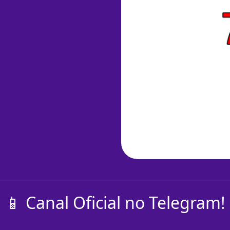
📱 Canal Oficial no Telegram!