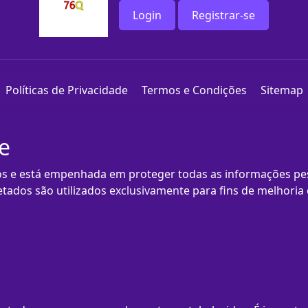
Login
Registrar-se
Políticas de Privacidade
Termos e Condições
Sitemap
de
ios e está empenhada em proteger todas as informações pe
tados são utilizados exclusivamente para fins de melhoria