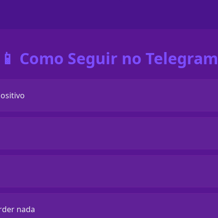
📱 Como Seguir no Telegram
ositivo
erder nada