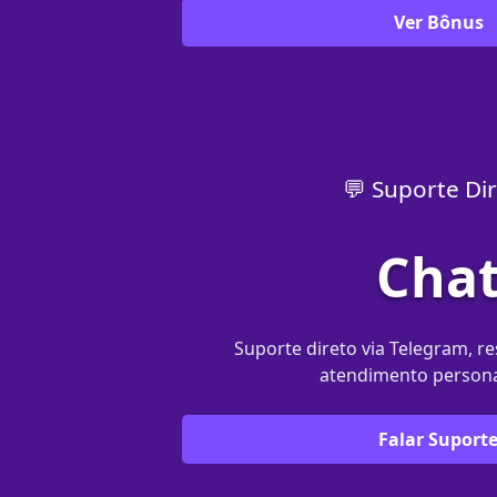
Ver Bônus
💬 Suporte Di
Cha
Suporte direto via Telegram, r
atendimento persona
Falar Suport