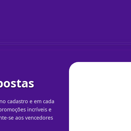
postas
no cadastro e em cada
promoções incríveis e
unte-se aos vencedores