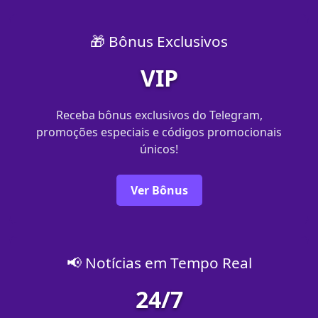
🎁 Bônus Exclusivos
VIP
Receba bônus exclusivos do Telegram,
promoções especiais e códigos promocionais
únicos!
Ver Bônus
📢 Notícias em Tempo Real
24/7