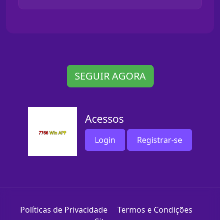
SEGUIR AGORA
Acessos
Login
Registrar-se
Políticas de Privacidade
Termos e Condições