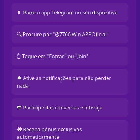
📱 Baixe o app Telegram no seu dispositivo
🔍 Procure por "@7766 Win APPOficial"
👆 Toque em "Entrar" ou "Join"
🔔 Ative as notificações para não perder
nada
💬 Participe das conversas e interaja
🎁 Receba bônus exclusivos
automaticamente