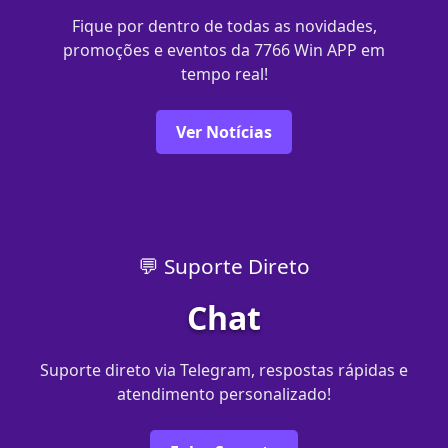
Fique por dentro de todas as novidades,
promoções e eventos da 7766 Win APP em
tempo real!
Ver Notícias
💬 Suporte Direto
Chat
Suporte direto via Telegram, respostas rápidas e
atendimento personalizado!