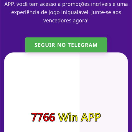
APP, você tem acesso a promoções incríveis e uma
experiência de jogo inigualável. Junte-se aos
vencedores agora!
SEGUIR NO TELEGRAM