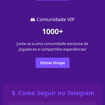
👥 Comunidade VIP
1000+
Junte-se a uma comunidade exclusiva de
jogadores e compartilhe experiências!
Entrar Grupo
📱 Como Seguir no Telegram