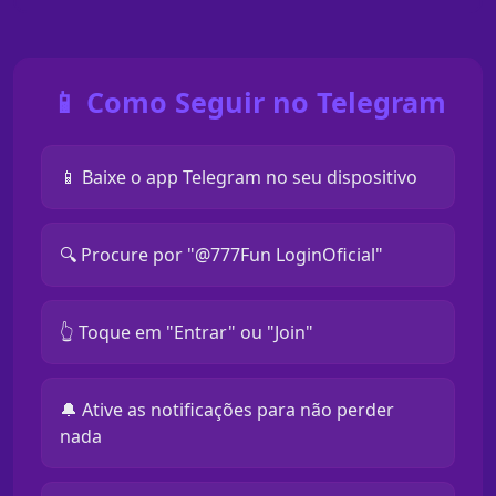
📱 Como Seguir no Telegram
📱 Baixe o app Telegram no seu dispositivo
🔍 Procure por "@777Fun LoginOficial"
👆 Toque em "Entrar" ou "Join"
🔔 Ative as notificações para não perder
nada