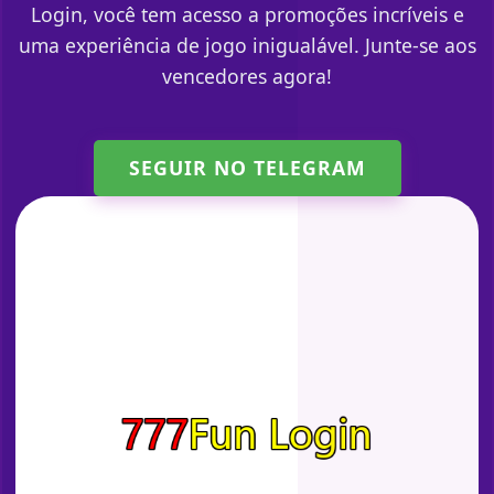
Login, você tem acesso a promoções incríveis e
uma experiência de jogo inigualável. Junte-se aos
vencedores agora!
SEGUIR NO TELEGRAM