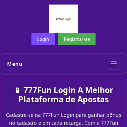
Login
Registrar-se
Menu
📱 777Fun Login A Melhor
Plataforma de Apostas
Cadastre-se na 777Fun Login para ganhar bônus
no cadastro e em cada recarga. Com a 777Fun