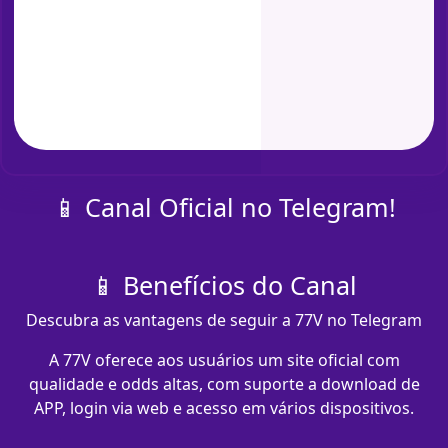
📱 Canal Oficial no Telegram!
📱 Benefícios do Canal
Descubra as vantagens de seguir a 77V no Telegram
A 77V oferece aos usuários um site oficial com
qualidade e odds altas, com suporte a download de
APP, login via web e acesso em vários dispositivos.