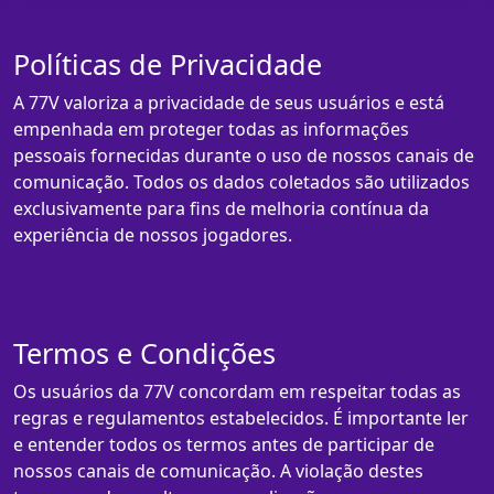
Políticas de Privacidade
A 77V valoriza a privacidade de seus usuários e está
empenhada em proteger todas as informações
pessoais fornecidas durante o uso de nossos canais de
comunicação. Todos os dados coletados são utilizados
exclusivamente para fins de melhoria contínua da
experiência de nossos jogadores.
Termos e Condições
Os usuários da 77V concordam em respeitar todas as
regras e regulamentos estabelecidos. É importante ler
e entender todos os termos antes de participar de
nossos canais de comunicação. A violação destes