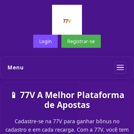
Login
Registrar-se
Menu
📱 77V A Melhor Plataforma
de Apostas
Cadastre-se na 77V para ganhar bônus no
cadastro e em cada recarga. Com a 77V, você tem