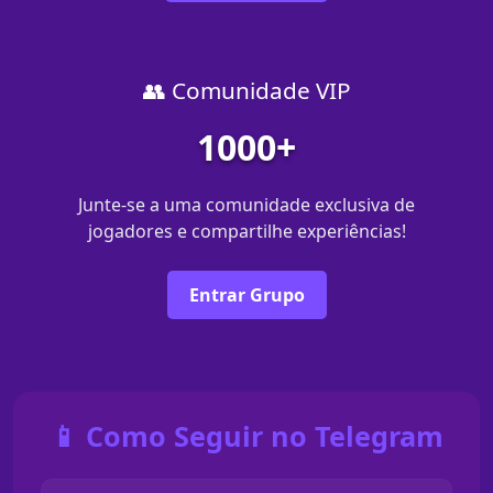
👥 Comunidade VIP
1000+
Junte-se a uma comunidade exclusiva de
jogadores e compartilhe experiências!
Entrar Grupo
📱 Como Seguir no Telegram