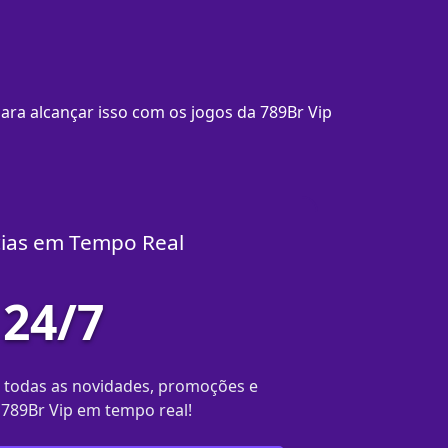
para alcançar isso com os jogos da 789Br Vip
cias em Tempo Real
24/7
e todas as novidades, promoções e
 789Br Vip em tempo real!