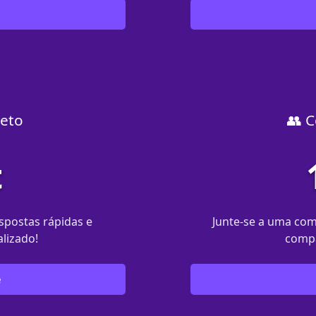
reto
👥 
t
espostas rápidas e
Junte-se a uma com
lizado!
compa
e