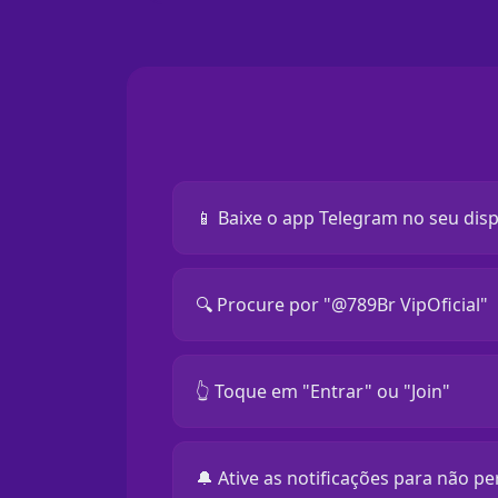
📱 Baixe o app Telegram no seu disp
🔍 Procure por "@789Br VipOficial"
👆 Toque em "Entrar" ou "Join"
🔔 Ative as notificações para não p