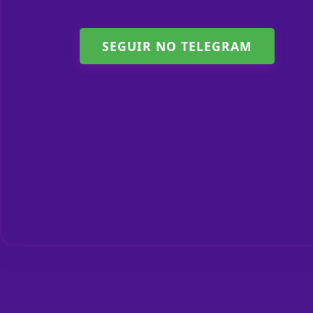
SEGUIR NO TELEGRAM