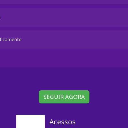
a
aticamente
SEGUIR AGORA
Acessos