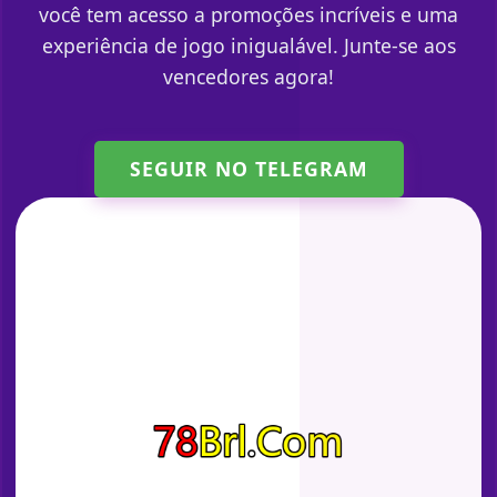
você tem acesso a promoções incríveis e uma
experiência de jogo inigualável. Junte-se aos
vencedores agora!
SEGUIR NO TELEGRAM