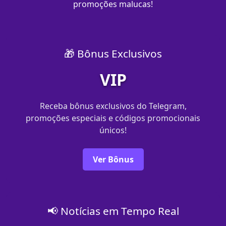
promoções malucas!
🎁 Bônus Exclusivos
VIP
Receba bônus exclusivos do Telegram,
promoções especiais e códigos promocionais
únicos!
Ver Bônus
📢 Notícias em Tempo Real