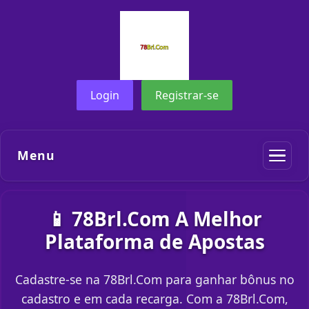
Login
Registrar-se
Menu
📱 78Brl.Com A Melhor
Plataforma de Apostas
Cadastre-se na 78Brl.Com para ganhar bônus no
cadastro e em cada recarga. Com a 78Brl.Com,