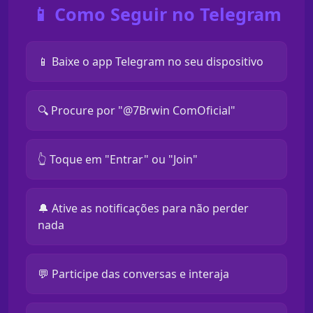
📱 Como Seguir no Telegram
📱 Baixe o app Telegram no seu dispositivo
🔍 Procure por "@7Brwin ComOficial"
👆 Toque em "Entrar" ou "Join"
🔔 Ative as notificações para não perder
nada
💬 Participe das conversas e interaja