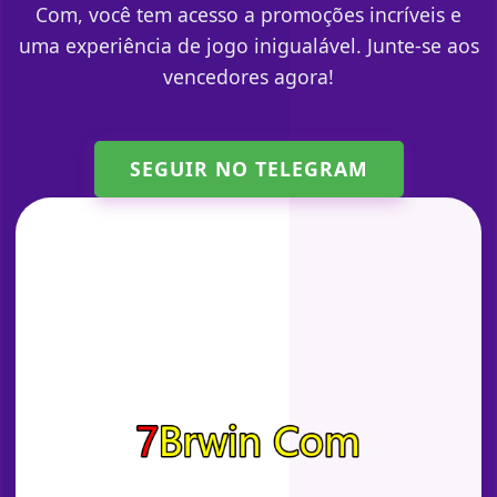
Com, você tem acesso a promoções incríveis e
uma experiência de jogo inigualável. Junte-se aos
vencedores agora!
SEGUIR NO TELEGRAM