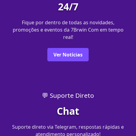
24/7
Fique por dentro de todas as novidades,
promoções e eventos da 7Brwin Com em tempo
real!
Ver Notícias
💬 Suporte Direto
Chat
Suporte direto via Telegram, respostas rápidas e
atendimento personalizado!