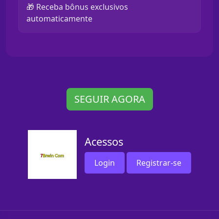
🎁 Receba bônus exclusivos
automaticamente
SEGUIR AGORA
Acessos
Login
Registrar-se