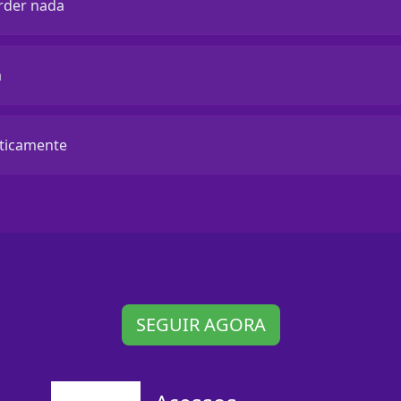
erder nada
a
aticamente
SEGUIR AGORA