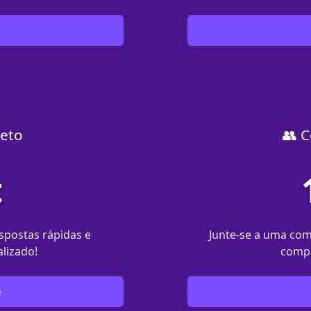
reto
👥 
t
espostas rápidas e
Junte-se a uma com
lizado!
compa
e