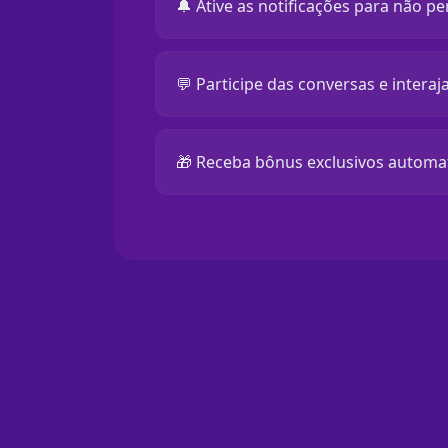
🔔 Ative as notificações para não p
💬 Participe das conversas e interaj
🎁 Receba bônus exclusivos autom