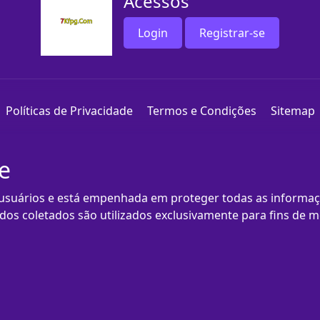
Acessos
Login
Registrar-se
Políticas de Privacidade
Termos e Condições
Sitemap
de
s usuários e está empenhada em proteger todas as informaç
os coletados são utilizados exclusivamente para fins de m