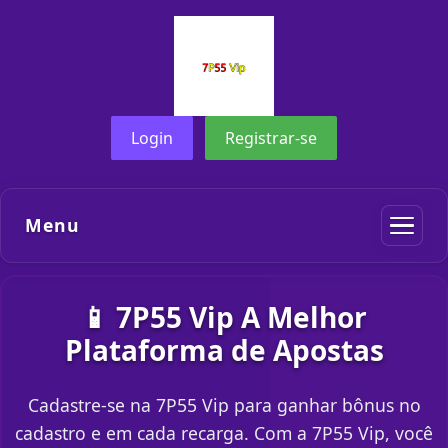
Login
Registrar-se
Menu
📱 7P55 Vip A Melhor
Plataforma de Apostas
Cadastre-se na 7P55 Vip para ganhar bônus no
cadastro e em cada recarga. Com a 7P55 Vip, você