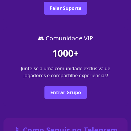
Falar Suporte
👥 Comunidade VIP
1000+
Junte-se a uma comunidade exclusiva de
jogadores e compartilhe experiências!
Entrar Grupo
📱 Como Seguir no Telegram