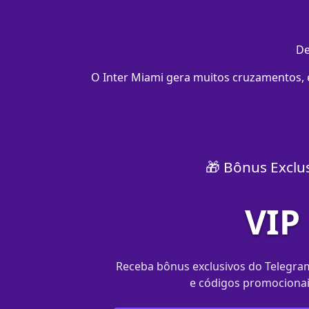
De
O Inter Miami gera muitos cruzamentos, e
🎁 Bônus Exclu
VIP
Receba bônus exclusivos do Telegra
e códigos promocionai