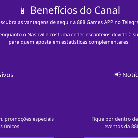
📱 Benefícios do Canal
scubra as vantagens de seguir a 888 Games APP no Teleg
nquanto o Nashville costuma ceder escanteios devido à su
para quem aposta em estatísticas complementares.
sivos
📢 Notí
m, promoções especiais
Fique por dentro d
s únicos!
eventos da 88