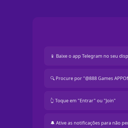
📱 Baixe o app Telegram no seu disp
🔍 Procure por "@888 Games APPOfi
👆 Toque em "Entrar" ou "Join"
🔔 Ative as notificações para não p