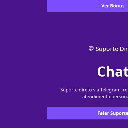
Ver Bônus
💬 Suporte Di
Cha
Suporte direto via Telegram, r
atendimento persona
Falar Suport