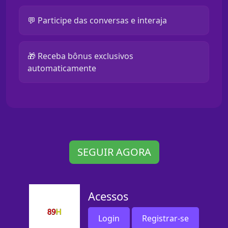
💬 Participe das conversas e interaja
🎁 Receba bônus exclusivos
automaticamente
SEGUIR AGORA
Acessos
Login
Registrar-se