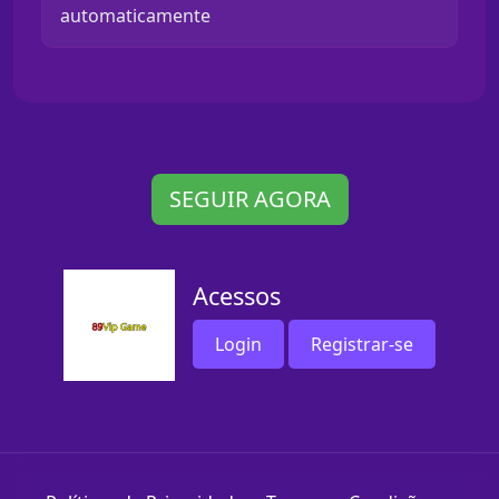
automaticamente
SEGUIR AGORA
Acessos
Login
Registrar-se