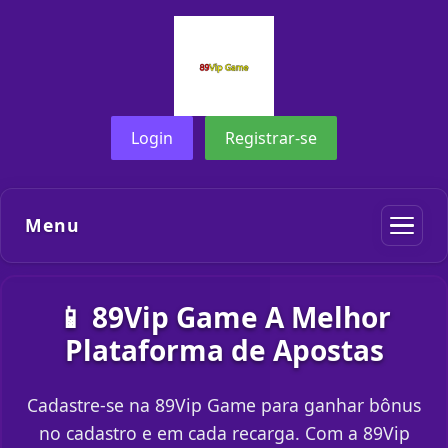
Login
Registrar-se
Menu
📱 89Vip Game A Melhor
Plataforma de Apostas
Cadastre-se na 89Vip Game para ganhar bônus
no cadastro e em cada recarga. Com a 89Vip