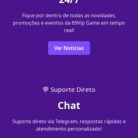
Fique por dentro de todas as novidades,
promoções e eventos da 89Vip Game em tempo
real!
Ver Notícias
💬 Suporte Direto
Chat
Suporte direto via Telegram, respostas rápidas e
atendimento personalizado!