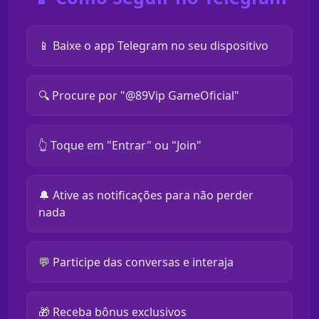
📱 Baixe o app Telegram no seu dispositivo
🔍 Procure por "@89Vip GameOficial"
👆 Toque em "Entrar" ou "Join"
🔔 Ative as notificações para não perder
nada
💬 Participe das conversas e interaja
🎁 Receba bônus exclusivos