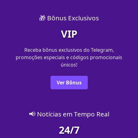
🎁 Bônus Exclusivos
VIP
Receba bônus exclusivos do Telegram,
promoções especiais e códigos promocionais
únicos!
Ver Bônus
📢 Notícias em Tempo Real
24/7