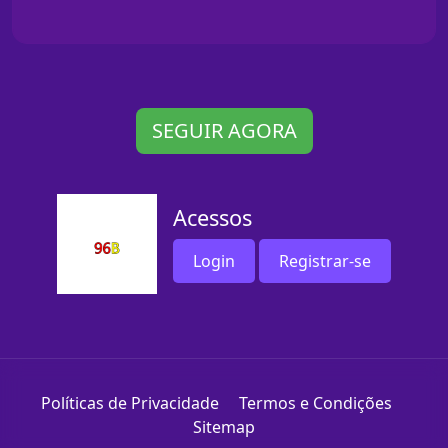
SEGUIR AGORA
Acessos
Login
Registrar-se
Políticas de Privacidade
Termos e Condições
Sitemap