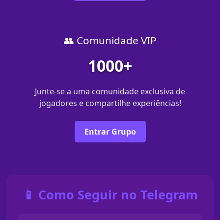
👥 Comunidade VIP
1000+
Junte-se a uma comunidade exclusiva de
jogadores e compartilhe experiências!
Entrar Grupo
📱 Como Seguir no Telegram